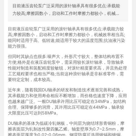
目前液压齿轮泵广泛采用的滚针轴承具有很多优点:承载能
力较高;摩擦因数小，启动和工作时摩擦力都较小，机械效
率相当高;能同时适用于高、低转速;能适用于较大的温度范
围;抗油液污染能力很强。
目前液压齿轮泵广泛采用的滚针轴承具有很多优点:承载能力较
高;摩擦因数小，启动和工作时摩擦力都较小，机械效率相当高;
能同时适用于高、低转速;能适用于较大的温度范围;抗油液污染
能力很强。
但同时其缺点也很多:噪声大，外形尺寸较大，整体结构布置不
方便;格外是在液压齿轮泵中，需采用较长滚针轴承，导致轴承
性能对制造和装配精度较敏锐，对滚针精度要求高，并且热处理
工艺规程要求也相当严格;当前这种浪针轴承是非标准零件，需
要特定定制，成本较高。
近年来，随着我国DU轴承的研发和制造技术逐渐完善和成熟，
其承载能力和使用寿命相应不断增加，而价格也速度下降，应用
也越来越广泛。一般DU轴承许用比压可稳定在34MPa，如结构
合理、保障够多的润滑，其许用比压可稳定在44MPa，轴承较
大限度比压可达到58MPa。
DU轴承的基体为低碳冷轧钢板，中间层为烧结球形青铜粉，摩
擦表面层为轧制改性聚四氟乙烯。轴套壁厚为0.7~2.5mm，摩
擦表面层厚度为0.02-0.06mm。钢背防腐可选用镀锡和镀铜。